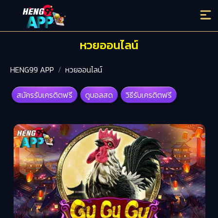
หวยออนไลน์
HENG99 APP
หวยออนไลน์
สมัครรับเครดิตฟรี
ดูบอลสด
วิธีรับเครดิตฟรี