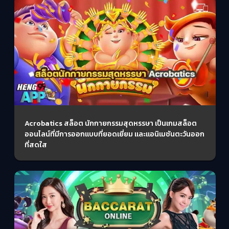
Acrobatics สล็อต นักกายกรรมสุดหรรษา เป็นเกมสล็อต
ออนไลน์ที่มีการออกแบบที่ยอดเยี่ยม และแอนิเมชันตะวันออก
ที่สดใส