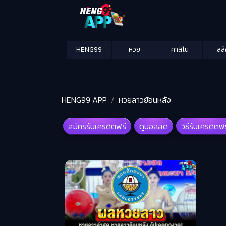
HENG99
หวย
คาสิโน
สล
HENG99 APP
หวยลาวย้อนหลัง
สมัครรับเครดิตฟรี
ดูบอลสด
วิธีรับเครดิตฟ