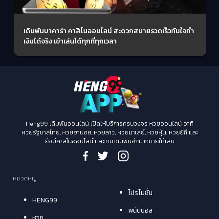
เดิมพันบาคาร่า คาสิโนออนไลน์ สะดวกสบายรวดเร็วทันใจทำ
เงินได้จริง เข้าเล่นได้ทุกที่ทุกเวลา
Heng99 เดิมพันออนไลน์ เปิดให้บริการครบวงจร หวยออนไลน์ อาทิ
หวยรัฐบาลไทย, หวยฮานอย, หวยลาว, หวยมาเลย์, หวยหุ้น, หวยยี่กี และ
ยังมีคาสิโนออนไลน์ และเกมเดิมพันอีกมากมายให้เล่น
หมวดหมู่
โปรโมชั่น
HENG99
พนันบอล
หวย