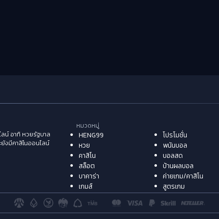
หมวดหมู่
ลน์ อาทิ หวยรัฐบาล
HENG99
โปรโมชั่น
ะยังมีคาสิโนออนไลน์
หวย
พนันบอล
คาสิโน
บอลสด
สล็อต
บ้านผลบอล
บาคาร่า
ค่ายเกม/คาสิโน
เกมส์
สูตรเกม