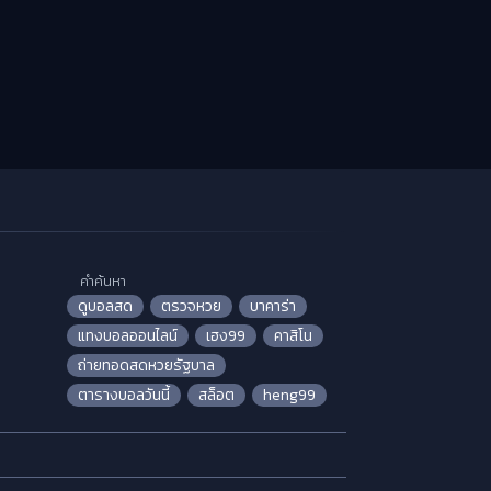
คำค้นหา
ดูบอลสด
ตรวจหวย
บาคาร่า
แทงบอลออนไลน์
เฮง99
คาสิโน
ถ่ายทอดสดหวยรัฐบาล
ตารางบอลวันนี้
สล็อต
heng99