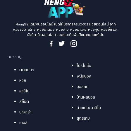
Heng99 เดิมพันออนไลน์ เปิดให้บริการครบวงจร หวยออนไลน์ อาทิ
หวยรัฐบาลไทย, หวยฮานอย, หวยลาว, หวยมาเลย์, หวยหุ้น, หวยยี่กี และ
ยังมีคาสิโนออนไลน์ และเกมเดิมพันอีกมากมายให้เล่น
หมวดหมู่
โปรโมชั่น
HENG99
พนันบอล
หวย
บอลสด
คาสิโน
บ้านผลบอล
สล็อต
ค่ายเกม/คาสิโน
บาคาร่า
สูตรเกม
เกมส์