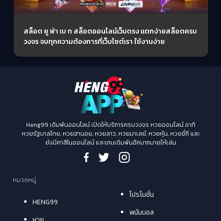
สล็อต ยู ฟ่า เบ ท สล็อตออนไลน์เว็บตรง แตกง่ายสล็อตครบ
วงจร จบทุกความต้องการที่เว็บไซต์เรา ใช้งานง่าย
Heng99 เดิมพันออนไลน์ เปิดให้บริการครบวงจร หวยออนไลน์ อาทิ
หวยรัฐบาลไทย, หวยฮานอย, หวยลาว, หวยมาเลย์, หวยหุ้น, หวยยี่กี และ
ยังมีคาสิโนออนไลน์ และเกมเดิมพันอีกมากมายให้เล่น
หมวดหมู่
โปรโมชั่น
HENG99
พนันบอล
หวย