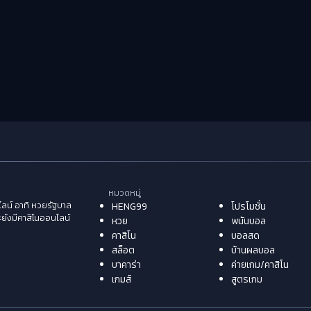
หมวดหมู่
ลน์ อาทิ หวยรัฐบาล
HENG99
โปรโมชั่น
ะยังมีคาสิโนออนไลน์
หวย
พนันบอล
คาสิโน
บอลสด
สล็อต
บ้านผลบอล
บาคาร่า
ค่ายเกม/คาสิโน
เกมส์
สูตรเกม