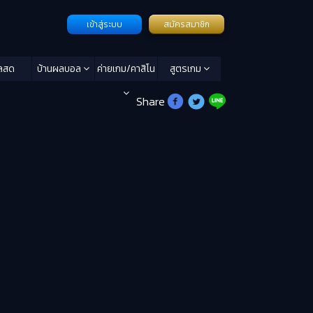
เข้าสู่ระบบ
สมัครสมาชิก
ลสด
บ้านผลบอล
ค่ายเกม/คาสิโน
สูตรเกม
Share