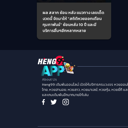
ผล สลาก ย้อน หลัง แนวทาง เลขเด็ด
งวดนี้ จัดมาให้ “สถิติหวยออกเดือน
กุมภาพันธ์” ย้อนหลัง 10 ปี และมี
บริการอื่นๆอีกหลากหลาย
About Us
Heng99 เดิมพันออนไลน์ เปิดให้บริการครบวงจร หวยออนไ
ไทย, หวยฮานอย, หวยลาว, หวยมาเลย์, หวยหุ้น, หวยยี่กี แล
และเกมเดิมพันอีกมากมายให้เล่น