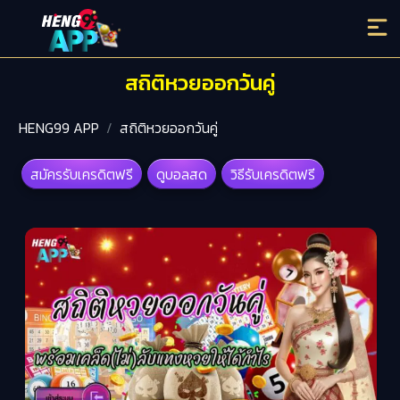
สถิติหวยออกวันคู่
HENG99 APP
สถิติหวยออกวันคู่
สมัครรับเครดิตฟรี
ดูบอลสด
วิธีรับเครดิตฟรี