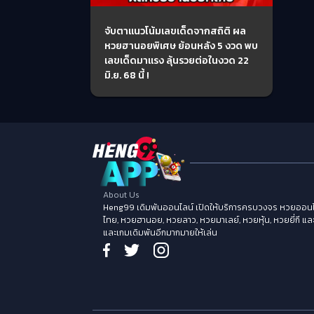
จับตาแนวโน้มเลขเด็ดจากสถิติ ผล
หวยฮานอยพิเศษ ย้อนหลัง 5 งวด พบ
เลขเด็ดมาแรง ลุ้นรวยต่อในงวด 22
มิ.ย. 68 นี้ !
About Us
Heng99 เดิมพันออนไลน์ เปิดให้บริการครบวงจร หวยออนไ
ไทย, หวยฮานอย, หวยลาว, หวยมาเลย์, หวยหุ้น, หวยยี่กี แล
และเกมเดิมพันอีกมากมายให้เล่น