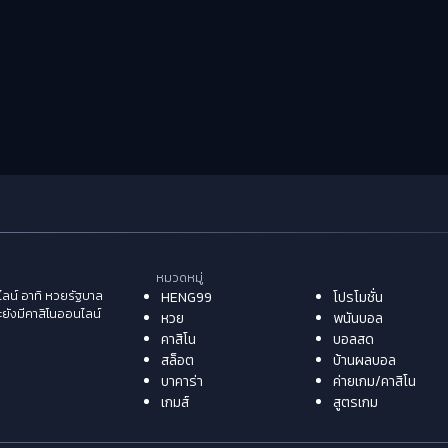
หมวดหมู่
ลน์ อาทิ หวยรัฐบาล
HENG99
โปรโมชั่น
ะยังมีคาสิโนออนไลน์
หวย
พนันบอล
คาสิโน
บอลสด
สล็อต
บ้านผลบอล
บาคาร่า
ค่ายเกม/คาสิโน
เกมส์
สูตรเกม