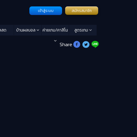
เข้าสู่ระบบ
สมัครสมาชิก
ลสด
บ้านผลบอล
ค่ายเกม/คาสิโน
สูตรเกม
Share