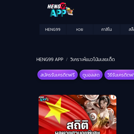
HENG99
หวย
คาสิโน
สล
HENG99 APP
วิเคราะห์แนวโน้มเลขเด็ด
สมัครรับเครดิตฟรี
ดูบอลสด
วิธีรับเครดิตฟ