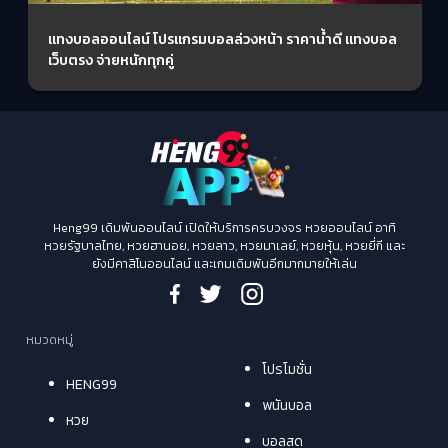
แทงบอลออนไลน์ โปรแกรมบอลล่วงหน้า ราคาน้ำดี แทงบอล
เว็บตรง จ่ายหนักทุกคู่
Heng99 เดิมพันออนไลน์ เปิดให้บริการครบวงจร หวยออนไลน์ อาทิ
หวยรัฐบาลไทย, หวยฮานอย, หวยลาว, หวยมาเลย์, หวยหุ้น, หวยยี่กี และ
ยังมีคาสิโนออนไลน์ และเกมเดิมพันอีกมากมายให้เล่น
หมวดหมู่
โปรโมชั่น
HENG99
พนันบอล
หวย
บอลสด