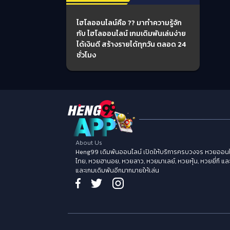
ไฮโลออนไลน์คือ ?? มาทำความรู้จัก
กับ ไฮโลออนไลน์ เกมเดิมพันเล่นง่าย
ได้เงินดี สร้างรายได้ทุกวัน ตลอด 24
ชั่วโมง
About Us
Heng99 เดิมพันออนไลน์ เปิดให้บริการครบวงจร หวยออนไ
ไทย, หวยฮานอย, หวยลาว, หวยมาเลย์, หวยหุ้น, หวยยี่กี แล
และเกมเดิมพันอีกมากมายให้เล่น