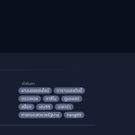
คำค้นหา
แทงบอลออนไลน์
ตารางบอลวันนี้
ตรวจหวย
คาสิโน
ดูบอลสด
สล็อต
เฮง99
บาคาร่า
ถ่ายทอดสดหวยรัฐบาล
heng99