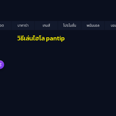
็อต
บาคาร่า
เกมส์
โปรโมชั่น
พนันบอล
บอ
วิธีเล่นไฮโล pantip
รี