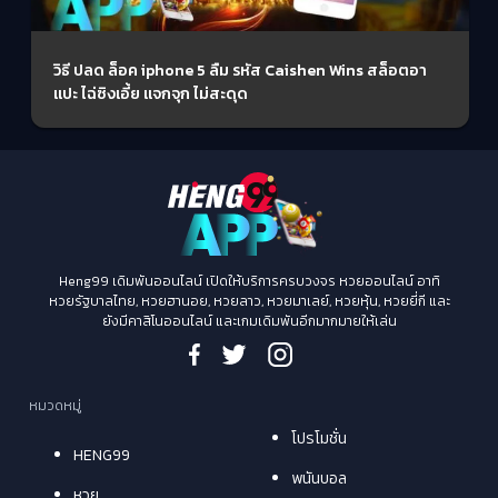
วิธี ปลด ล็อค iphone 5 ลืม รหัส Caishen Wins สล็อตอา
แปะ ไฉ่ซิงเอี้ย แจกจุก ไม่สะดุด
Heng99 เดิมพันออนไลน์ เปิดให้บริการครบวงจร หวยออนไลน์ อาทิ
หวยรัฐบาลไทย, หวยฮานอย, หวยลาว, หวยมาเลย์, หวยหุ้น, หวยยี่กี และ
ยังมีคาสิโนออนไลน์ และเกมเดิมพันอีกมากมายให้เล่น
หมวดหมู่
โปรโมชั่น
HENG99
พนันบอล
หวย