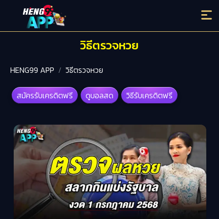
วิธีตรวจหวย
HENG99 APP
วิธีตรวจหวย
สมัครรับเครดิตฟรี
ดูบอลสด
วิธีรับเครดิตฟรี