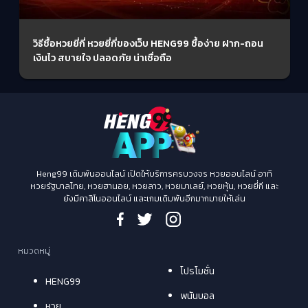
วิธีซื้อหวยยี่กี่ หวยยี่กี่ของเว็บ HENG99 ซื้อง่าย ฝาก-ถอน
เงินไว สบายใจ ปลอดภัย น่าเชื่อถือ
Heng99 เดิมพันออนไลน์ เปิดให้บริการครบวงจร หวยออนไลน์ อาทิ
หวยรัฐบาลไทย, หวยฮานอย, หวยลาว, หวยมาเลย์, หวยหุ้น, หวยยี่กี และ
ยังมีคาสิโนออนไลน์ และเกมเดิมพันอีกมากมายให้เล่น
หมวดหมู่
โปรโมชั่น
HENG99
พนันบอล
หวย