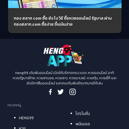
กอง สลาก com ซื้อ ยัง ไง วิธี ซื้อหวยออนไลน์ รัฐบาล ผ่าน
กองสลาก.com ซื้อง่าย ขึ้นเงินง่าย
Heng99 เดิมพันออนไลน์ เปิดให้บริการครบวงจร หวยออนไลน์ อาทิ
หวยรัฐบาลไทย, หวยฮานอย, หวยลาว, หวยมาเลย์, หวยหุ้น, หวยยี่กี และ
ยังมีคาสิโนออนไลน์ และเกมเดิมพันอีกมากมายให้เล่น
หมวดหมู่
โปรโมชั่น
HENG99
พนันบอล
หวย