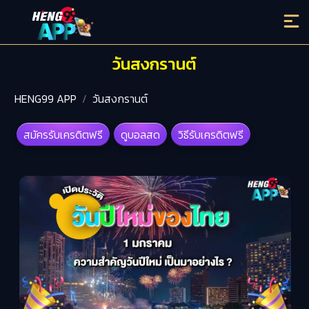
วันสงกรานต์
HENG99 APP
วันสงกรานต์
สมัครรับเครดิตฟรี
ดูบอลสด
วิธีรับเครดิตฟรี