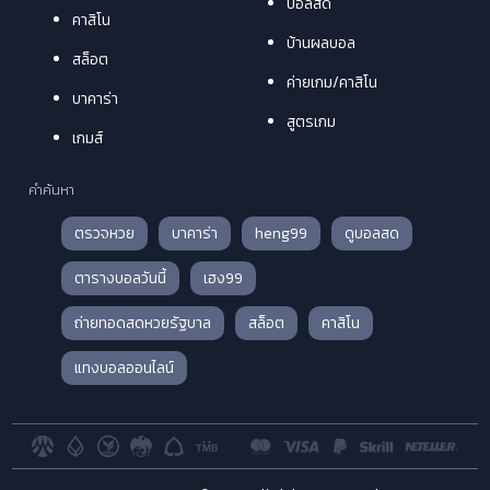
บอลสด
คาสิโน
บ้านผลบอล
สล็อต
ค่ายเกม/คาสิโน
บาคาร่า
สูตรเกม
เกมส์
คำค้นหา
ตรวจหวย
บาคาร่า
heng99
ดูบอลสด
ตารางบอลวันนี้
เฮง99
ถ่ายทอดสดหวยรัฐบาล
สล็อต
คาสิโน
แทงบอลออนไลน์