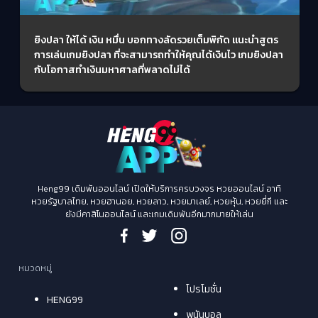
ยิงปลา ให้ได้ เงิน หมื่น บอกทางลัดรวยเต็มพิกัด แนะนำสูตร
การเล่นเกมยิงปลา ที่จะสามารถทำให้คุณได้เงินไว เกมยิงปลา
กับโอกาสทำเงินมหาศาลที่พลาดไม่ได้
Heng99 เดิมพันออนไลน์ เปิดให้บริการครบวงจร หวยออนไลน์ อาทิ
หวยรัฐบาลไทย, หวยฮานอย, หวยลาว, หวยมาเลย์, หวยหุ้น, หวยยี่กี และ
ยังมีคาสิโนออนไลน์ และเกมเดิมพันอีกมากมายให้เล่น
หมวดหมู่
โปรโมชั่น
HENG99
พนันบอล