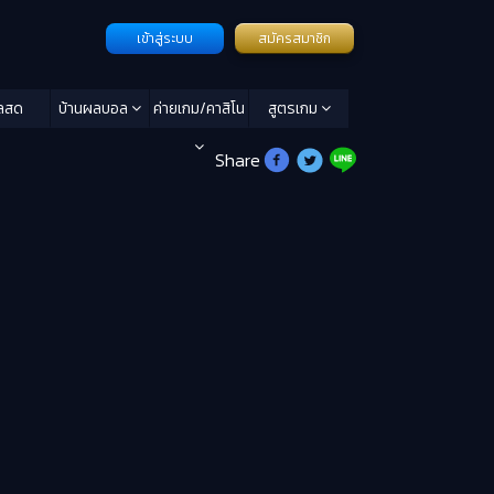
เข้าสู่ระบบ
สมัครสมาชิก
ลสด
บ้านผลบอล
ค่ายเกม/คาสิโน
สูตรเกม
Share