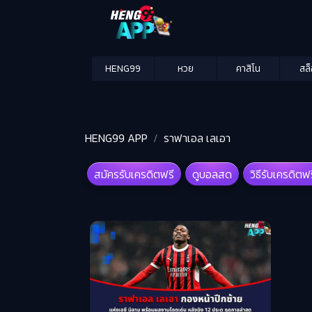
HENG99
หวย
คาสิโน
สล
HENG99 APP
ราฟาเอล เลเอา
สมัครรับเครดิตฟรี
ดูบอลสด
วิธีรับเครดิตฟ