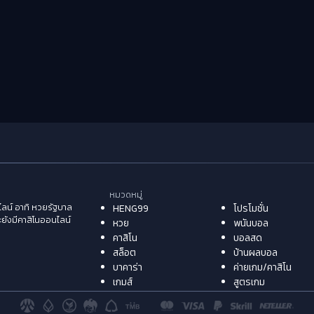
หมวดหมู่
ลน์ อาทิ หวยรัฐบาล
HENG99
โปรโมชั่น
ะยังมีคาสิโนออนไลน์
หวย
พนันบอล
คาสิโน
บอลสด
สล็อต
บ้านผลบอล
บาคาร่า
ค่ายเกม/คาสิโน
เกมส์
สูตรเกม