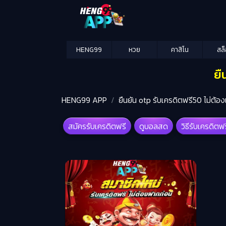
HENG99
หวย
คาสิโน
สล
ยื
HENG99 APP
ยืนยัน otp รับเครดิตฟรี50 ไม่ต้อง
สมัครรับเครดิตฟรี
ดูบอลสด
วิธีรับเครดิตฟ