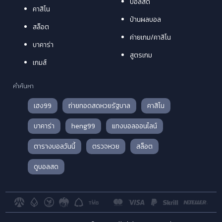
บอลสด
คาสิโน
บ้านผลบอล
สล็อต
ค่ายเกม/คาสิโน
บาคาร่า
สูตรเกม
เกมส์
คำค้นหา
เฮง99
ถ่ายทอดสดหวยรัฐบาล
คาสิโน
บาคาร่า
heng99
แทงบอลออนไลน์
ตารางบอลวันนี้
ตรวจหวย
สล็อต
ดูบอลสด