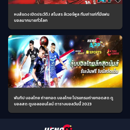
หงส์แดง เปิดประวัติ.! สโมสร ลิเวอร์พูล ทีมเก่าแก่ที่มีแฟน
บอลมากมายทั่วโลก
พันทิป บอลไทย ถ่ายทอด บอลไทย โปรแกรมถ่ายทอดสด ดู
บอลสด ดูบอลออนไลน์ ตารางบอลวันนี้ 2023