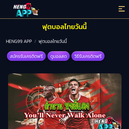
ฟุตบอลไทยวันนี้
HENG99 APP
ฟุตบอลไทยวันนี้
สมัครรับเครดิตฟรี
ดูบอลสด
วิธีรับเครดิตฟรี