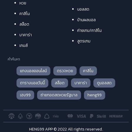
หวย
บอลสด
คาสิโน
บ้านผลบอล
สล็อต
ค่ายเกม/คาสิโน
บาคาร่า
สูตรเกม
เกมส์
คำค้นหา
แทงบอลออนไลน์
ตรวจหวย
คาสิโน
ตารางบอลวันนี้
สล็อต
บาคาร่า
ดูบอลสด
เฮง99
ถ่ายทอดสดหวยรัฐบาล
heng99
HENG99 APP © 2022 All rights reserved.