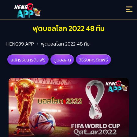
ฟุตบอลโลก 2022 48 ทีม
HENG99 APP
ฟุตบอลโลก 2022 48 ทีม
สมัครรับเครดิตฟรี
ดูบอลสด
วิธีรับเครดิตฟรี