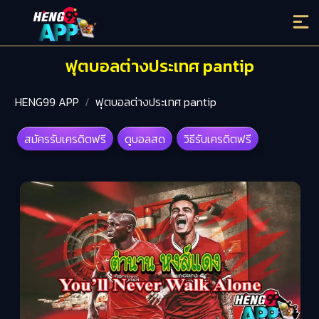
ฟุตบอลต่างประเทศ pantip
HENG99 APP
ฟุตบอลต่างประเทศ pantip
สมัครรับเครดิตฟรี
ดูบอลสด
วิธีรับเครดิตฟรี