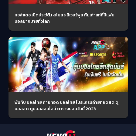
หงส์แดง เปิดประวัติ.! สโมสร ลิเวอร์พูล ทีมเก่าแก่ที่มีแฟน
บอลมากมายทั่วโลก
พันทิป บอลไทย ถ่ายทอด บอลไทย โปรแกรมถ่ายทอดสด ดู
บอลสด ดูบอลออนไลน์ ตารางบอลวันนี้ 2023