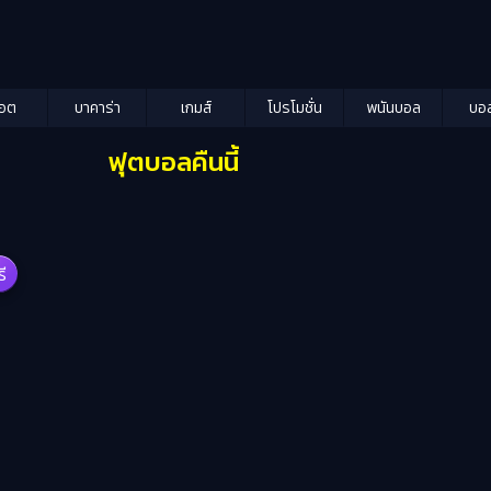
็อต
บาคาร่า
เกมส์
โปรโมชั่น
พนันบอล
บอ
ฟุตบอลคืนนี้
รี