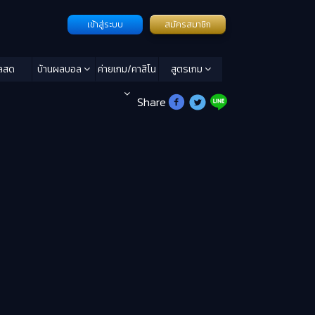
เข้าสู่ระบบ
สมัครสมาชิก
ลสด
บ้านผลบอล
ค่ายเกม/คาสิโน
สูตรเกม
Share