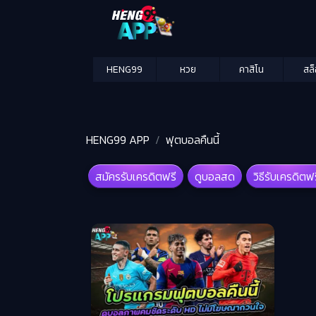
HENG99
หวย
คาสิโน
สล
HENG99 APP
ฟุตบอลคืนนี้
สมัครรับเครดิตฟรี
ดูบอลสด
วิธีรับเครดิตฟ