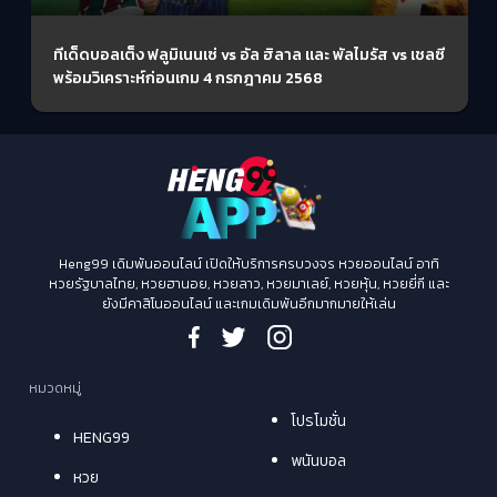
ทีเด็ดบอลเต็ง ฟลูมิเนนเซ่ vs อัล ฮิลาล และ พัลไมรัส vs เชลซี
พร้อมวิเคราะห์ก่อนเกม 4 กรกฎาคม 2568
Heng99 เดิมพันออนไลน์ เปิดให้บริการครบวงจร หวยออนไลน์ อาทิ
หวยรัฐบาลไทย, หวยฮานอย, หวยลาว, หวยมาเลย์, หวยหุ้น, หวยยี่กี และ
ยังมีคาสิโนออนไลน์ และเกมเดิมพันอีกมากมายให้เล่น
หมวดหมู่
โปรโมชั่น
HENG99
พนันบอล
หวย