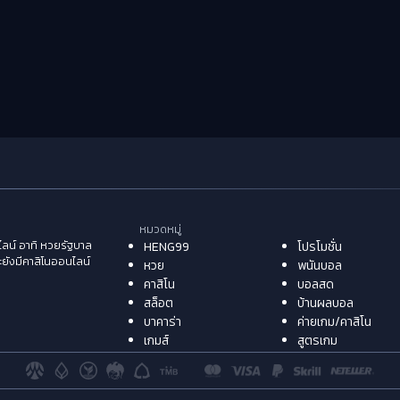
หมวดหมู่
ลน์ อาทิ หวยรัฐบาล
HENG99
โปรโมชั่น
ะยังมีคาสิโนออนไลน์
หวย
พนันบอล
คาสิโน
บอลสด
สล็อต
บ้านผลบอล
บาคาร่า
ค่ายเกม/คาสิโน
เกมส์
สูตรเกม