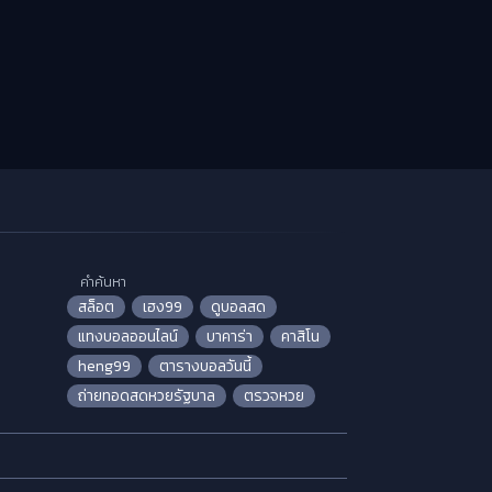
คำค้นหา
สล็อต
เฮง99
ดูบอลสด
แทงบอลออนไลน์
บาคาร่า
คาสิโน
heng99
ตารางบอลวันนี้
ถ่ายทอดสดหวยรัฐบาล
ตรวจหวย