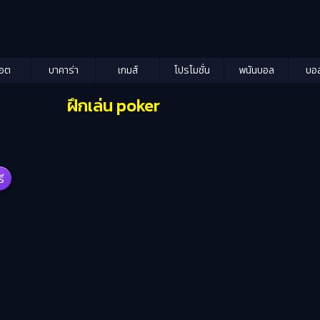
็อต
บาคาร่า
เกมส์
โปรโมชั่น
พนันบอล
บอ
ฝึกเล่น poker
รี