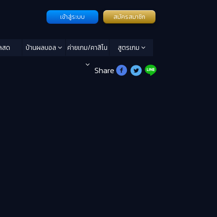
เข้าสู่ระบบ
สมัครสมาชิก
ลสด
บ้านผลบอล
ค่ายเกม/คาสิโน
สูตรเกม
Share