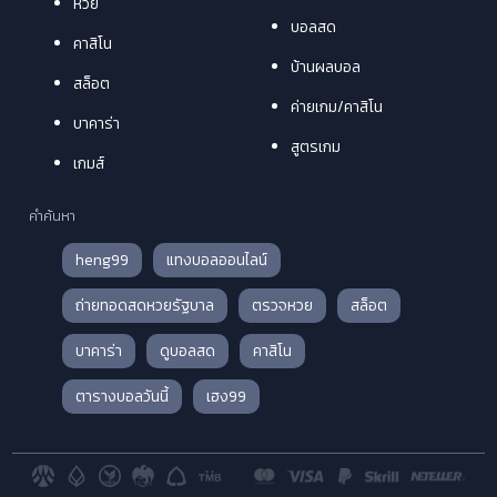
หวย
บอลสด
คาสิโน
บ้านผลบอล
สล็อต
ค่ายเกม/คาสิโน
บาคาร่า
สูตรเกม
เกมส์
คำค้นหา
heng99
แทงบอลออนไลน์
ถ่ายทอดสดหวยรัฐบาล
ตรวจหวย
สล็อต
บาคาร่า
ดูบอลสด
คาสิโน
ตารางบอลวันนี้
เฮง99