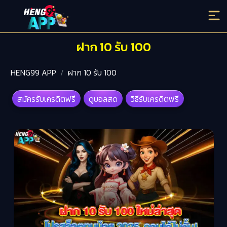
ฝาก 10 รับ 100
HENG99 APP
ฝาก 10 รับ 100
สมัครรับเครดิตฟรี
ดูบอลสด
วิธีรับเครดิตฟรี