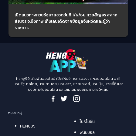
เปิดแนวทางหวยรัฐบาลงวดวันที่ 1/6/68 หวยสัญจร สลาก
สัญจร จ.บึงกาฬ เก็งเลขเด็ดจากข้อมูลจังหวัดและผู้ว่า
ราชการ
Heng99 เดิมพันออนไลน์ เปิดให้บริการครบวงจร หวยออนไลน์ อาทิ
หวยรัฐบาลไทย, หวยฮานอย, หวยลาว, หวยมาเลย์, หวยหุ้น, หวยยี่กี และ
ยังมีคาสิโนออนไลน์ และเกมเดิมพันอีกมากมายให้เล่น
หมวดหมู่
โปรโมชั่น
HENG99
พนันบอล