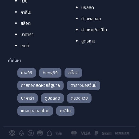
หวย
บอลสด
คาสิโน
บ้านผลบอล
สล็อต
ค่ายเกม/คาสิโน
บาคาร่า
สูตรเกม
เกมส์
คำค้นหา
เฮง99
heng99
สล็อต
ถ่ายทอดสดหวยรัฐบาล
ตารางบอลวันนี้
บาคาร่า
ดูบอลสด
ตรวจหวย
แทงบอลออนไลน์
คาสิโน