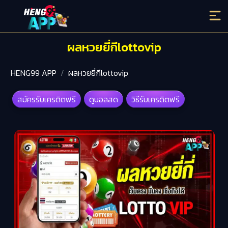
ผลหวยยี่กีlottovip
HENG99 APP
ผลหวยยี่กีlottovip
สมัครรับเครดิตฟรี
ดูบอลสด
วิธีรับเครดิตฟรี