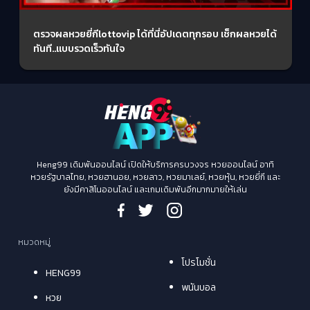
ตรวจผลหวยยี่กีlottovip ได้ที่นี่อัปเดตทุกรอบ เช็กผลหวยได้
ทันที..แบบรวดเร็วทันใจ
Heng99 เดิมพันออนไลน์ เปิดให้บริการครบวงจร หวยออนไลน์ อาทิ
หวยรัฐบาลไทย, หวยฮานอย, หวยลาว, หวยมาเลย์, หวยหุ้น, หวยยี่กี และ
ยังมีคาสิโนออนไลน์ และเกมเดิมพันอีกมากมายให้เล่น
หมวดหมู่
โปรโมชั่น
HENG99
พนันบอล
หวย