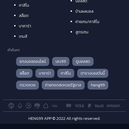
บอลสด
คาสิโน
บ้านผลบอล
สล็อต
ค่ายเกม/คาสิโน
บาคาร่า
สูตรเกม
เกมส์
คำค้นหา
แทงบอลออนไลน์
เฮง99
ดูบอลสด
สล็อต
บาคาร่า
คาสิโน
ตารางบอลวันนี้
ตรวจหวย
ถ่ายทอดสดหวยรัฐบาล
heng99
HENG99 APP © 2022 All rights reserved.