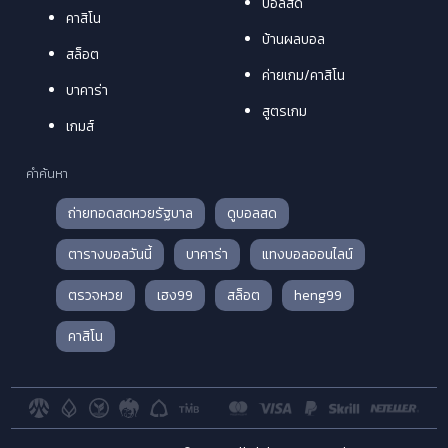
บอลสด
คาสิโน
บ้านผลบอล
สล็อต
ค่ายเกม/คาสิโน
บาคาร่า
สูตรเกม
เกมส์
คำค้นหา
ถ่ายทอดสดหวยรัฐบาล
ดูบอลสด
ตารางบอลวันนี้
บาคาร่า
แทงบอลออนไลน์
ตรวจหวย
เฮง99
สล็อต
heng99
คาสิโน