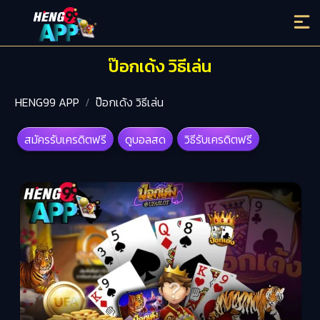
ป๊อกเด้ง วิธีเล่น
HENG99 APP
ป๊อกเด้ง วิธีเล่น
สมัครรับเครดิตฟรี
ดูบอลสด
วิธีรับเครดิตฟรี