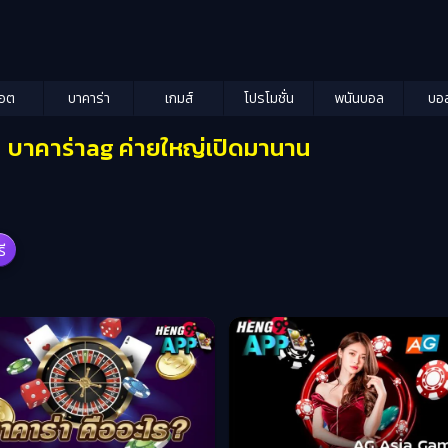
็อต
บาคาร่า
เกมส์
โปรโมชั่น
พนันบอล
บอ
บาคาร่าag ค่ายใหญ่เปิดมานาน
รี