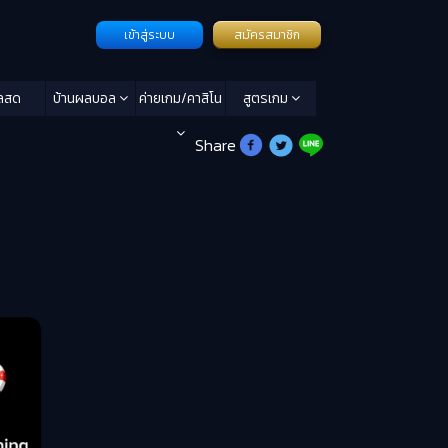
เข้าสู่ระบบ
สมัครสมาชิก
ลสด
บ้านผลบอล
ค่ายเกม/คาสิโน
สูตรเกม
Share