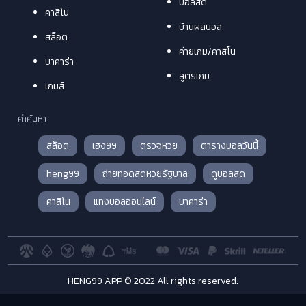
บอลสด
คาสิโน
บ้านผลบอล
สล็อต
ค่ายเกม/คาสิโน
บาคาร่า
สูตรเกม
เกมส์
คำค้นหา
สล็อต
เฮง99
ตรวจหวย
ตารางบอลวันนี้
heng99
ถ่ายทอดสดหวยรัฐบาล
ดูบอลสด
คาสิโน
แทงบอลออนไลน์
บาคาร่า
HENG99 APP © 2022 All rights reserved.