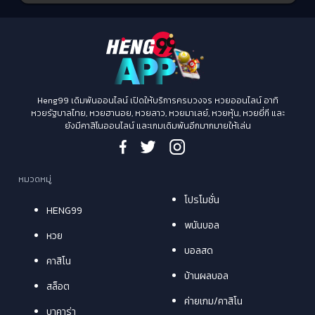
Heng99 เดิมพันออนไลน์ เปิดให้บริการครบวงจร หวยออนไลน์ อาทิ
หวยรัฐบาลไทย, หวยฮานอย, หวยลาว, หวยมาเลย์, หวยหุ้น, หวยยี่กี และ
ยังมีคาสิโนออนไลน์ และเกมเดิมพันอีกมากมายให้เล่น
หมวดหมู่
โปรโมชั่น
HENG99
พนันบอล
หวย
บอลสด
คาสิโน
บ้านผลบอล
สล็อต
ค่ายเกม/คาสิโน
บาคาร่า