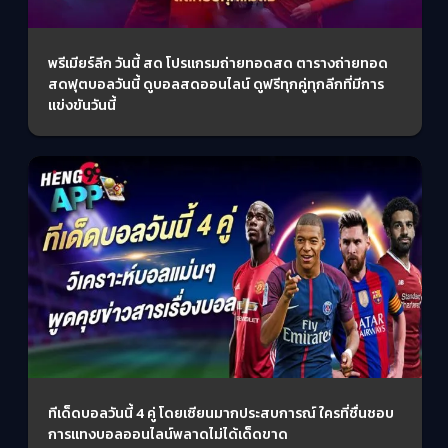
พรีเมียร์ลีก วันนี้ สด โปรแกรมถ่ายทอดสด ตารางถ่ายทอด
สดฟุตบอลวันนี้ ดูบอลสดออนไลน์ ดูฟรีทุกคู่ทุกลีกที่มีการ
แข่งขันวันนี้
ทีเด็ดบอลวันนี้ 4 คู่ โดยเซียนมากประสบการณ์ ใครที่ชื่นชอบ
การแทงบอลออนไลน์พลาดไม่ได้เด็ดขาด