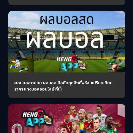
ผลบอลสด888 ผลบอลเมื่อคืนทุกลีกที่พร้อมเปรียบเทียบ
ราคา แทงบอลออนไลน์ ที่นี่!