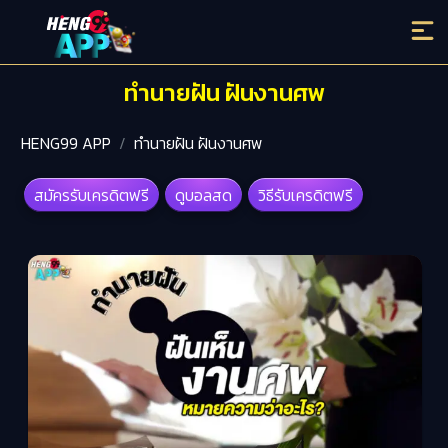
ทำนายฝัน ฝันงานศพ
HENG99 APP
ทำนายฝัน ฝันงานศพ
สมัครรับเครดิตฟรี
ดูบอลสด
วิธีรับเครดิตฟรี