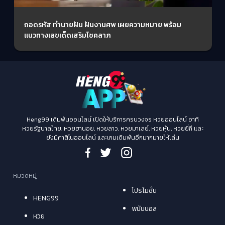
ถอดรหัส ทำนายฝัน ฝันงานศพ เผยความหมาย พร้อม
แนวทางเลขเด็ดเสริมโชคลาภ
Heng99 เดิมพันออนไลน์ เปิดให้บริการครบวงจร หวยออนไลน์ อาทิ
หวยรัฐบาลไทย, หวยฮานอย, หวยลาว, หวยมาเลย์, หวยหุ้น, หวยยี่กี และ
ยังมีคาสิโนออนไลน์ และเกมเดิมพันอีกมากมายให้เล่น
หมวดหมู่
โปรโมชั่น
HENG99
พนันบอล
หวย