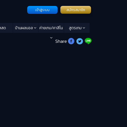
เข้าสู่ระบบ
สมัครสมาชิก
ลสด
บ้านผลบอล
ค่ายเกม/คาสิโน
สูตรเกม
Share