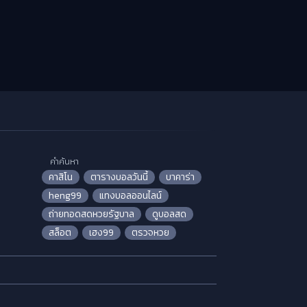
คำค้นหา
คาสิโน
ตารางบอลวันนี้
บาคาร่า
heng99
แทงบอลออนไลน์
ถ่ายทอดสดหวยรัฐบาล
ดูบอลสด
สล็อต
เฮง99
ตรวจหวย