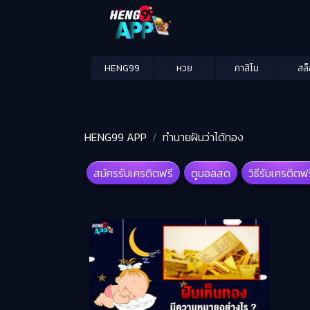
HENG99
หวย
คาสิโน
สล
HENG99 APP
ทำนายฝันว่าได้ทอง
สมัครรับเครดิตฟรี
ดูบอลสด
วิธีรับเครดิตฟ