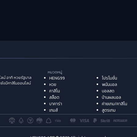
หมวดหมู่
ลน์ อาทิ หวยรัฐบาล
HENG99
โปรโมชั่น
ะยังมีคาสิโนออนไลน์
หวย
พนันบอล
คาสิโน
บอลสด
สล็อต
บ้านผลบอล
บาคาร่า
ค่ายเกม/คาสิโน
เกมส์
สูตรเกม