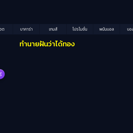
็อต
บาคาร่า
เกมส์
โปรโมชั่น
พนันบอล
บอ
ทำนายฝันว่าได้ทอง
รี