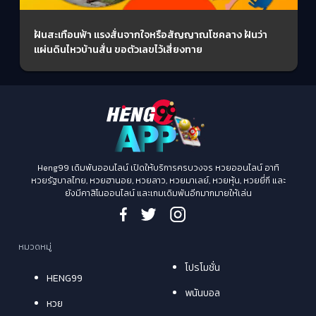
ฝันสะเทือนฟ้า แรงสั่นจากใจหรือสัญญาณโชคลาง ฝันว่า
แผ่นดินไหวบ้านสั่น ขอตัวเลขไว้เสี่ยงทาย
Heng99 เดิมพันออนไลน์ เปิดให้บริการครบวงจร หวยออนไลน์ อาทิ
หวยรัฐบาลไทย, หวยฮานอย, หวยลาว, หวยมาเลย์, หวยหุ้น, หวยยี่กี และ
ยังมีคาสิโนออนไลน์ และเกมเดิมพันอีกมากมายให้เล่น
หมวดหมู่
โปรโมชั่น
HENG99
พนันบอล
หวย