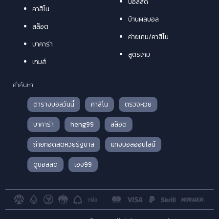
บอลสด
คาสิโน
บ้านผลบอล
สล็อต
ค่ายเกม/คาสิโน
บาคาร่า
สูตรเกม
เกมส์
คำค้นหา
ตารางบอลวันนี้
คาสิโน
ตรวจหวย
บาคาร่า
heng99
สล็อต
ถ่ายทอดสดหวยรัฐบาล
แทงบอลออนไลน์
ดูบอลสด
เฮง99