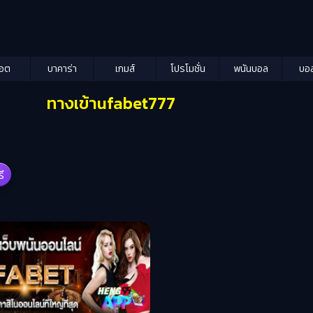
็อต
บาคาร่า
เกมส์
โปรโมชั่น
พนันบอล
บอ
ทางเข้าufabet777
รี