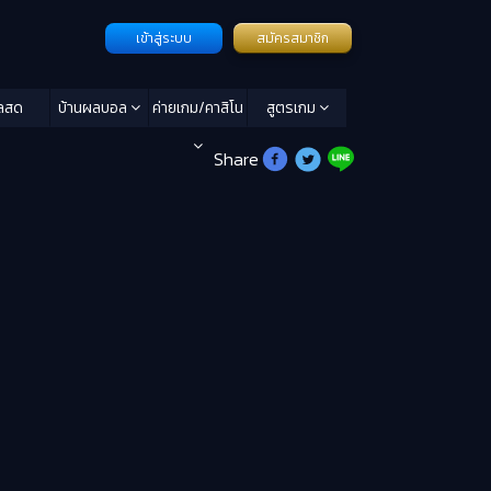
เข้าสู่ระบบ
สมัครสมาชิก
ลสด
บ้านผลบอล
ค่ายเกม/คาสิโน
สูตรเกม
Share