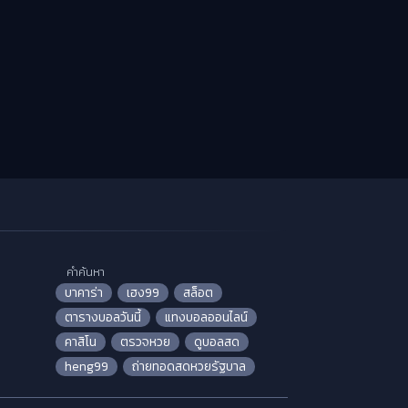
คำค้นหา
บาคาร่า
เฮง99
สล็อต
ตารางบอลวันนี้
แทงบอลออนไลน์
คาสิโน
ตรวจหวย
ดูบอลสด
heng99
ถ่ายทอดสดหวยรัฐบาล