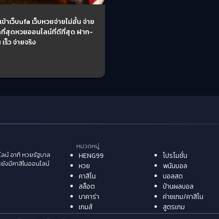
ข้าเว็บufa เว็บหวยจ่ายไม่อั้น จ่าย
ที่สุดหวยออนไลน์ที่ดีที่สุด ฝาก-
เร็ว จ่ายจริง
หมวดหมู่
ลน์ อาทิ หวยรัฐบาล
HENG99
โปรโมชั่น
ะยังมีคาสิโนออนไลน์
หวย
พนันบอล
คาสิโน
บอลสด
สล็อต
บ้านผลบอล
บาคาร่า
ค่ายเกม/คาสิโน
เกมส์
สูตรเกม