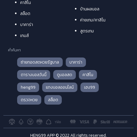
คาสิโน
บ้านผลบอล
สล็อต
ค่ายเกม/คาสิโน
บาคาร่า
สูตรเกม
เกมส์
คำค้นหา
ถ่ายทอดสดหวยรัฐบาล
บาคาร่า
ตารางบอลวันนี้
ดูบอลสด
คาสิโน
heng99
แทงบอลออนไลน์
เฮง99
ตรวจหวย
สล็อต
HENG99 APP © 2022 All rights reserved.