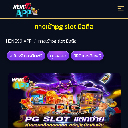
ทางเข้าpg slot มือถือ
HENG99 APP
ทางเข้าpg slot มือถือ
สมัครรับเครดิตฟรี
ดูบอลสด
วิธีรับเครดิตฟรี