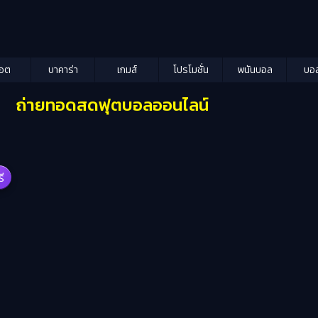
็อต
บาคาร่า
เกมส์
โปรโมชั่น
พนันบอล
บอ
ถ่ายทอดสดฟุตบอลออนไลน์
รี