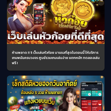
ห้ามพลาด !! 5 เว็บเล่นหัวก้อย มาแรงที่สุดในตอนนี้ ให้บริการ
เกมพนันครบวงจร ศูนย์รวมเกมเล่นง่าย แตกหนัก ทดลองเล่น
ฟรี !