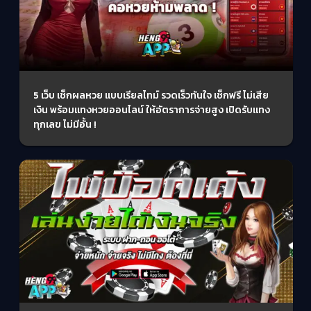
5 เว็บ เช็กผลหวย แบบเรียลไทม์ รวดเร็วทันใจ เช็กฟรี ไม่เสีย
เงิน พร้อมแทงหวยออนไลน์ ให้อัตราการจ่ายสูง เปิดรับแทง
ทุกเลข ไม่มีอั้น !