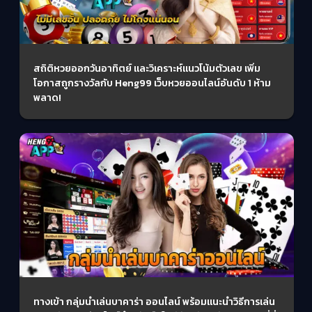
สถิติหวยออกวันอาทิตย์ และวิเคราะห์แนวโน้มตัวเลข เพิ่ม
โอกาสถูกรางวัลกับ Heng99 เว็บหวยออนไลน์อันดับ 1 ห้าม
พลาด!
ทางเข้า กลุ่มนำเล่นบาคาร่า ออนไลน์ พร้อมแนะนำวิธีการเล่น