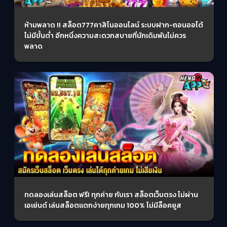
ห้ามพลาด !! สล็อต777คาสิโนออนไลน์ ระบบฝาก-ถอนออโต้
ไม่มีขั้นต่ำ อีกหนึ่งความสะดวกสบายที่นักเดิมพันไม่ควร
พลาด
ทดลองเล่นสล็อต ฟรี! ทุกค่าย กับเรา สล็อตเว็บตรง ไม่ผ่าน
เอเย่นต์ เล่นสล็อตแตกง่ายทุกเกม 100% ไม่มีล็อคยูส