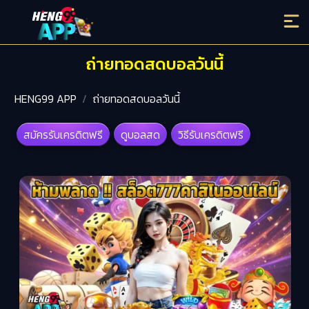
ถ่ายทอดสดบอลวันนี้
HENG99 APP
ถ่ายทอดสดบอลวันนี้
สมัครรับเครดิตฟรี
ดูบอลสด
วิธีรับเครดิตฟรี