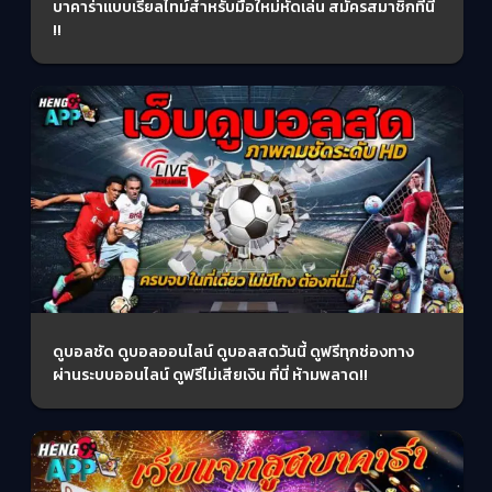
บาคาร่าแบบเรียลไทม์สำหรับมือใหม่หัดเล่น สมัครสมาชิกที่นี่
!!
ดูบอลชัด ดูบอลออนไลน์ ดูบอลสดวันนี้ ดูฟรีทุกช่องทาง
ผ่านระบบออนไลน์ ดูฟรีไม่เสียเงิน ที่นี่ ห้ามพลาด!!