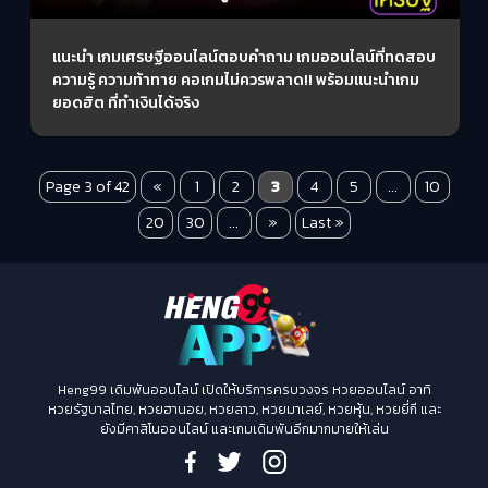
แนะนำ เกมเศรษฐีออนไลน์ตอบคําถาม เกมออนไลน์ที่ทดสอบ
ความรู้ ความท้าทาย คอเกมไม่ควรพลาด!! พร้อมแนะนำเกม
ยอดฮิต ที่ทำเงินได้จริง
Page 3 of 42
«
1
2
3
4
5
...
10
20
30
...
»
Last »
Heng99 เดิมพันออนไลน์ เปิดให้บริการครบวงจร หวยออนไลน์ อาทิ
หวยรัฐบาลไทย, หวยฮานอย, หวยลาว, หวยมาเลย์, หวยหุ้น, หวยยี่กี และ
ยังมีคาสิโนออนไลน์ และเกมเดิมพันอีกมากมายให้เล่น