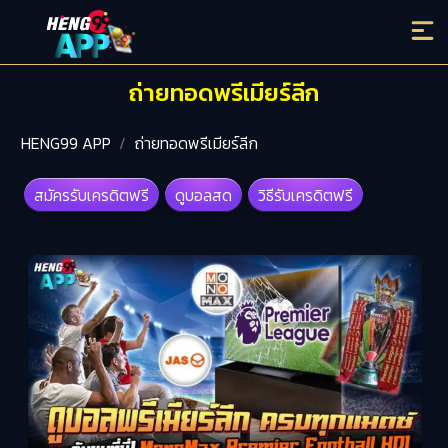
ถ่ายทอดพรีเมียร์ลีก
HENG99 APP
ถ่ายทอดพรีเมียร์ลีก
สมัครรับเครดิตฟรี
ดูบอลสด
วิธีรับเครดิตฟรี