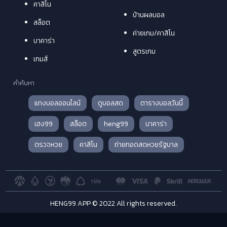
คาสิโน
บ้านผลบอล
สล็อต
ค่ายเกม/คาสิโน
บาคาร่า
สูตรเกม
เกมส์
คำค้นหา
แทงบอลออนไลน์
ดูบอลสด
ตารางบอลวันนี้
เฮง99
สล็อต
heng99
บาคาร่า
ตรวจหวย
คาสิโน
ถ่ายทอดสดหวยรัฐบาล
HENG99 APP © 2022 All rights reserved.