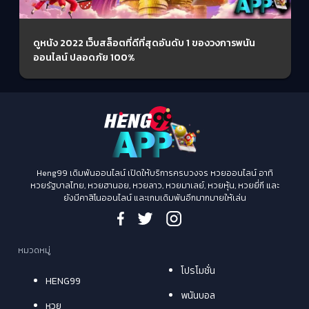
ดูหนัง 2022 เว็บสล็อตที่ดีที่สุดอันดับ 1 ของวงการพนัน
ออนไลน์ ปลอดภัย 100%
Heng99 เดิมพันออนไลน์ เปิดให้บริการครบวงจร หวยออนไลน์ อาทิ
หวยรัฐบาลไทย, หวยฮานอย, หวยลาว, หวยมาเลย์, หวยหุ้น, หวยยี่กี และ
ยังมีคาสิโนออนไลน์ และเกมเดิมพันอีกมากมายให้เล่น
หมวดหมู่
โปรโมชั่น
HENG99
พนันบอล
หวย