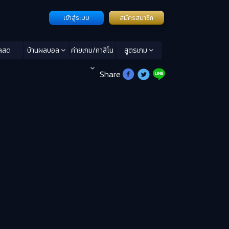
เข้าสู่ระบบ
สมัครสมาชิก
ลสด
บ้านผลบอล
ค่ายเกม/คาสิโน
สูตรเกม
Share