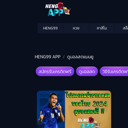
HENG99
หวย
คาสิโน
สล
HENG99 APP
ดูบอลสดแมนยู
สมัครรับเครดิตฟรี
ดูบอลสด
วิธีรับเครดิตฟ