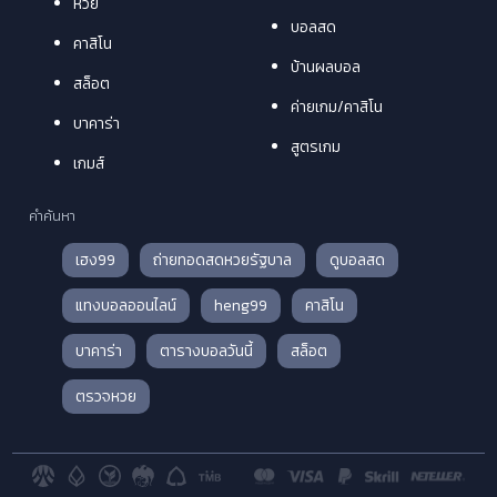
หวย
บอลสด
คาสิโน
บ้านผลบอล
สล็อต
ค่ายเกม/คาสิโน
บาคาร่า
สูตรเกม
เกมส์
คำค้นหา
เฮง99
ถ่ายทอดสดหวยรัฐบาล
ดูบอลสด
แทงบอลออนไลน์
heng99
คาสิโน
บาคาร่า
ตารางบอลวันนี้
สล็อต
ตรวจหวย