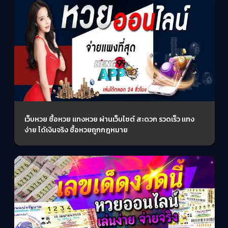
เว็บหวย ซื้อหวย แทงหวย ผ่านเว็บไซต์ สะดวก รวดเร็ว แทง
ง่าย ได้เงินจริง ซื้อหวยถูกกฎหมาย