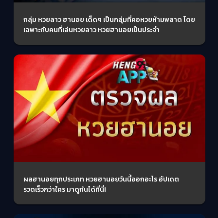
กลุ่ม หวยลาว ฮานอย เด็ดๆ เป็นกลุ่มที่คอหวยห้ามพลาด โดย
เฉพาะกับคนที่เล่นหวยลาว หวยฮานอยเป็นประจำ
ผลฮานอยทุกประเภท หวยฮานอยวันนี้ออกอะไร อัปเดต
รวดเร็วกว่าใคร มาดูกันได้ที่นี่!