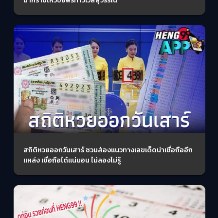
มากราบไหว้ขอพรท้าวเวสสุวรรณ
สถิติหวยออกวันเสาร์ ชวนส่องแนวทางเลขเด็ดน่าเชื่อถืออีก
แหล่ง เชื่อถือได้แน่นอน ไม่ลองไม่รู้