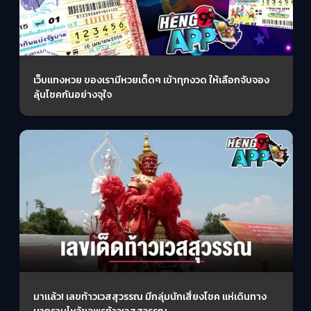
เว็บแทงหวย ของเรามีหวยเด็ดๆ เข้าทุกงวด ให้เลือกจับจอง
ลุ้นโชคกันอย่างจุใจ
มาแล้ว! เลขท้าวเวสสุวรรณ มีกลุ่มนักเสี่ยงโชค แห่เดินทาง