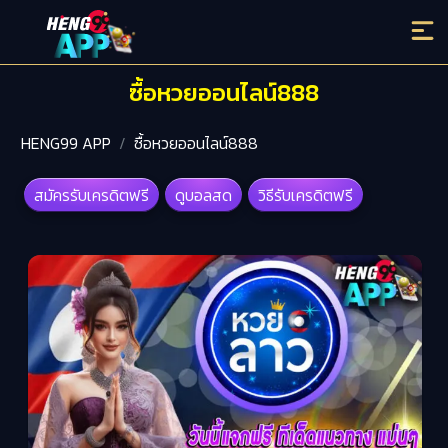
ซื้อหวยออนไลน์888
HENG99 APP
ซื้อหวยออนไลน์888
สมัครรับเครดิตฟรี
ดูบอลสด
วิธีรับเครดิตฟรี