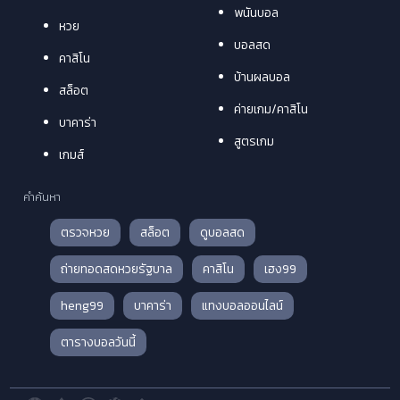
พนันบอล
หวย
บอลสด
คาสิโน
บ้านผลบอล
สล็อต
ค่ายเกม/คาสิโน
บาคาร่า
สูตรเกม
เกมส์
คำค้นหา
ตรวจหวย
สล็อต
ดูบอลสด
ถ่ายทอดสดหวยรัฐบาล
คาสิโน
เฮง99
heng99
บาคาร่า
แทงบอลออนไลน์
ตารางบอลวันนี้