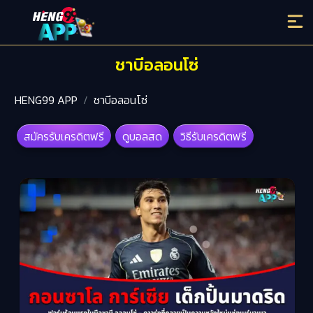
ชาบีอลอนโซ่
HENG99 APP
ชาบีอลอนโซ่
สมัครรับเครดิตฟรี
ดูบอลสด
วิธีรับเครดิตฟรี