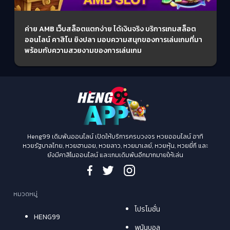
ค่าย AMB เว็บสล็อตแตกง่าย ได้เงินจริง บริการเกมสล็อต
ออนไลน์ คาสิโน ยิงปลา มอบความสนุกของการเล่นเกมที่มา
พร้อมกับความสวยงามของการเล่นเกม
Heng99 เดิมพันออนไลน์ เปิดให้บริการครบวงจร หวยออนไลน์ อาทิ
หวยรัฐบาลไทย, หวยฮานอย, หวยลาว, หวยมาเลย์, หวยหุ้น, หวยยี่กี และ
ยังมีคาสิโนออนไลน์ และเกมเดิมพันอีกมากมายให้เล่น
หมวดหมู่
โปรโมชั่น
HENG99
พนันบอล