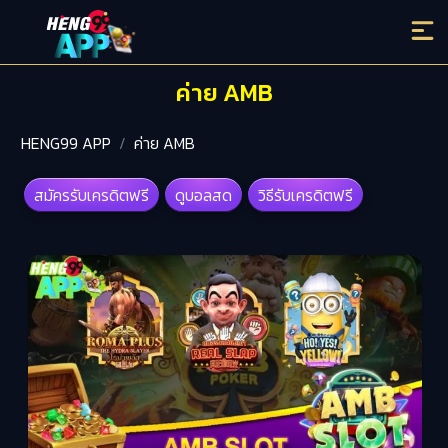
ค่าย AMB
HENG99 APP
ค่าย AMB
สมัครรับเครดิตฟรี
ดูบอลสด
วิธีรับเครดิตฟรี