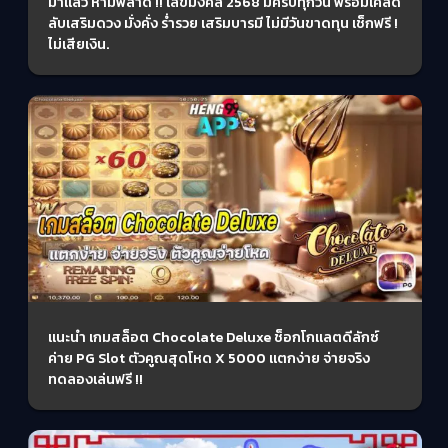
มาแล้ว ห้ามพลาด !! เลขมงคล 2568 มีครบทุกวัน พร้อมเคล็ด
ลับเสริมดวง มั่งคั่ง ร่ำรวย เสริมบารมี ไม่มีวันขาดทุน เช็กฟรี !
ไม่เสียเงิน.
แนะนำ เกมสล็อต Chocolate Deluxe ช็อกโกแลตดีลักซ์
ค่าย PG Slot ตัวคูณสุดโหด X 5000 แตกง่าย จ่ายจริง
ทดลองเล่นฟรี !!