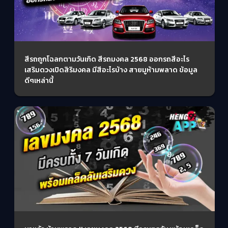
สีรถถูกโฉลกตามวันเกิด สีรถมงคล 2568 ออกรถสีอะไร
เสริมดวงเปิดสิริมงคล มีสีอะไรบ้าง สายมูห้ามพลาด ข้อมูล
ดีๆเหล่านี้