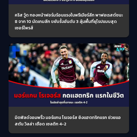
คริส วู้ด กองหน้าฟอร์มร้อนแรงในพรีเมียร์ลีก พาฟอเรสต์ชนะ
8 จาก 10 นัดเกมลีก ขยับรั้งอันดับ 3 ลุ้นพื้นที่ยุโรปแบบสุด
เซอร์ไพรส์
มิดฟิลด์จอมพริ้ว มอร์แกน โรเจอร์ส ยิงแฮตทริกแรก ช่วยแอ
สตัน วิลล่า เชือด เซลติก 4-2