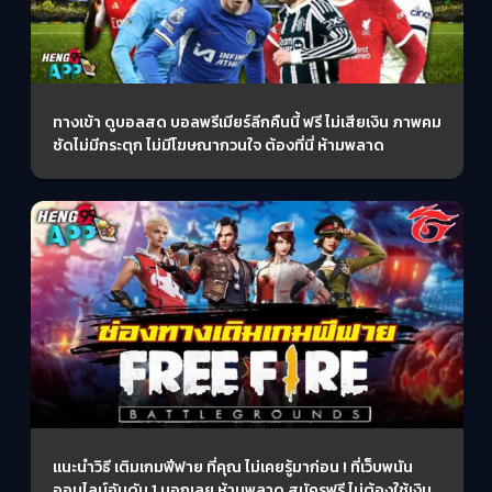
ทางเข้า ดูบอลสด บอลพรีเมียร์ลีกคืนนี้ ฟรี ไม่เสียเงิน ภาพคม
ชัดไม่มีกระตุก ไม่มีโฆษณากวนใจ ต้องที่นี่ ห้ามพลาด
เเนะนำวิธี เติมเกมฟีฟาย ที่คุณ ไม่เคยรู้มาก่อน ! ที่เว็บพนัน
ออนไลน์อันดับ 1 บอกเลย ห้ามพลาด สมัครฟรี ไม่ต้องใช้เงิน