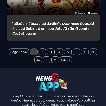
คิดถึงเว็บคาสิโนออนไลน์ ต้องนึกถึง SAGAME66 เว็บตรงไม่
ผ่านเย่นต์ มีบริการ ฝาก – ถอน อัตโนมัติ 5 วินาที บอกคำ
เดียวว่าห้ามพลาด
Page 1 of 42
1
2
3
4
5
...
10
20
30
...
»
Last »
Heng99 เดิมพันออนไลน์ เปิดให้บริการครบวงจร หวยออนไลน์ อาทิ
หวยรัฐบาลไทย, หวยฮานอย, หวยลาว, หวยมาเลย์, หวยหุ้น, หวยยี่กี และ
ยังมีคาสิโนออนไลน์ และเกมเดิมพันอีกมากมายให้เล่น