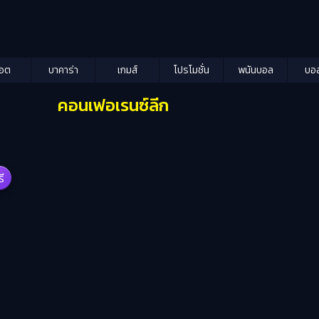
็อต
บาคาร่า
เกมส์
โปรโมชั่น
พนันบอล
บอ
คอนเฟอเรนซ์ลีก
รี