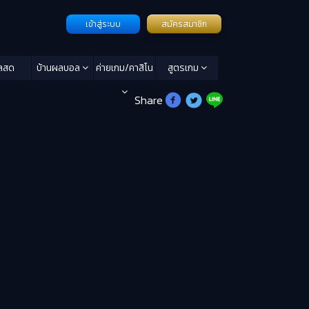
เข้าสู่ระบบ
สมัครสมาชิก
ลสด
บ้านผลบอล
ค่ายเกม/คาสิโน
สูตรเกม
Share