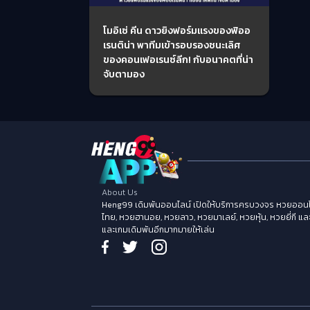
โมอิเซ่ คีน ดาวยิงฟอร์มแรงของฟิออ
เรนติน่า พาทีมเข้ารอบรองชนะเลิศ
ของคอนเฟอเรนซ์ลีก! กับอนาคตที่น่า
จับตามอง
About Us
Heng99 เดิมพันออนไลน์ เปิดให้บริการครบวงจร หวยออนไ
ไทย, หวยฮานอย, หวยลาว, หวยมาเลย์, หวยหุ้น, หวยยี่กี แล
และเกมเดิมพันอีกมากมายให้เล่น